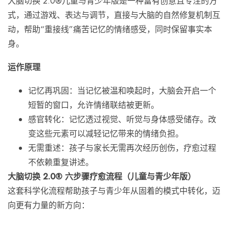
大脑切换 2.0®儿童与青少年版是一种富有创意且专注的方
式，通过游戏、表达与调节，直接与大脑的自然修复机制互
动，帮助“重接线”痛苦记忆的情绪感受，同时保留事实本
身。
运作原理
记忆再巩固
：当记忆被温和唤起时，大脑会开启一个
短暂的窗口，允许情绪联结被更新。
感官转化
：记忆透过视觉、听觉与身体感受储存。改
变这些元素可以减轻记忆带来的情绪负担。
无需重述
：孩子与家长无需再次经历创伤，疗愈过程
不依赖重复讲述。
大脑切换 2.0®
六步骤疗愈流程（儿童与青少年版）
这套科学化流程帮助孩子与青少年从固着的模式中转化，迈
向更有力量的新方向：