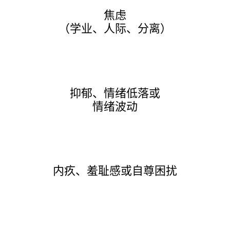
焦虑
（学业、人际、分离）
抑郁、情绪低落或
情绪波动
内疚、羞耻感或自尊困扰